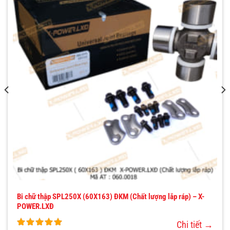
Bi chữ thập SPL250X (60X163) ĐKM (Chất lượng lắp ráp) – X-
POWER.LXĐ
Chi tiết →