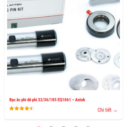
YÊU
THÍCH
Bạc ắc phi dê phi 32/36/185 EQ1061 – Antek
Chi tiết →