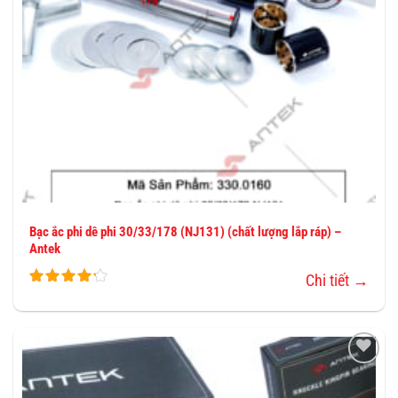
Bạc ắc phi dê phi 30/33/178 (NJ131) (chất lượng lắp ráp) –
Antek
Chi tiết →
THÊM
VÀO