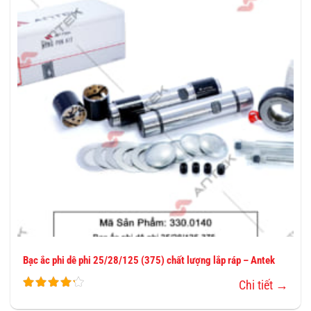
VÀO
YÊU
THÍCH
Bạc ắc phi dê phi 25/28/125 (375) chất lượng lắp ráp – Antek
Chi tiết →