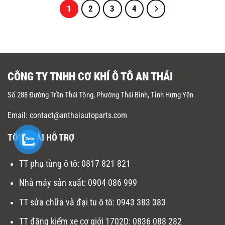
1
2
3
4
CÔNG TY TNHH CƠ KHÍ Ô TÔ AN THÁI
Số 288 Đường Trần Thái Tông, Phường Thái Bình, Tỉnh Hưng Yên
Email: contact@anthaiautoparts.com
TỔNG ĐÀI HỖ TRỢ
TT phụ tùng ô tô:
0817 821 821
Nhà máy sản xuất
:
0904 086 999
TT sửa chữa và đại tu ô tô
:
0943 383 383
TT đăng kiểm xe cơ giới 1702D
:
0836 088 282