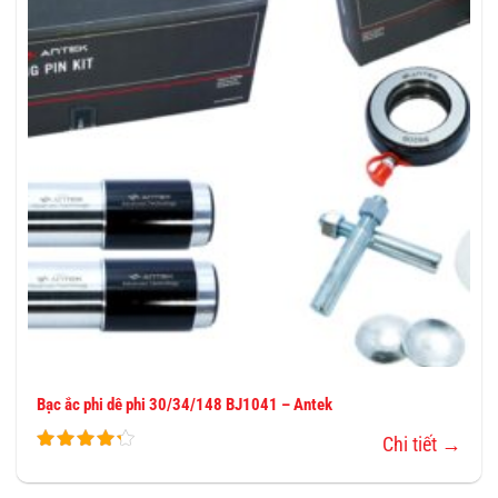
YÊU
THÍCH
Bạc ắc phi dê phi 30/34/148 BJ1041 – Antek
Chi tiết →