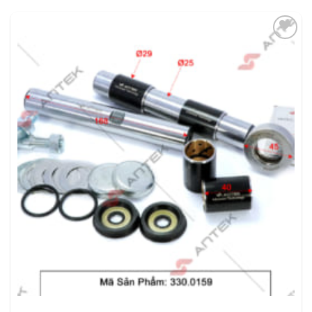
THÊM
VÀO
YÊU
THÍCH