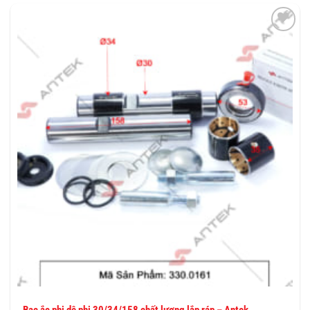
THÊM
VÀO
YÊU
THÍCH
Bạc ắc phi dê phi 30/34/158 chất lượng lắp ráp – Antek