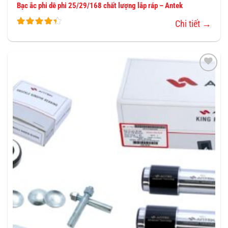
Bạc ắc phi dê phi 25/29/168 chất lượng lắp ráp – Antek
Chi tiết →
THÊM
VÀO
YÊU
THÍCH