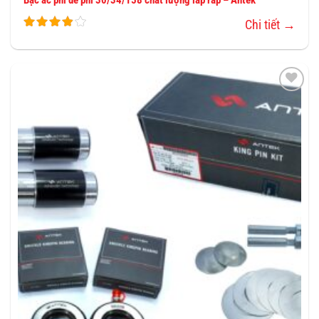
Chi tiết →
THÊM
VÀO
YÊU
THÍCH