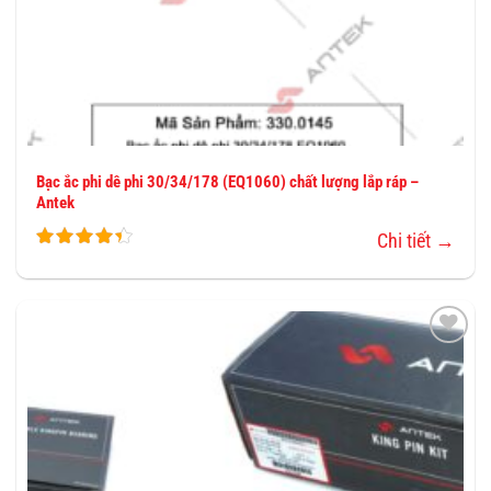
Bạc ắc phi dê phi 30/34/178 (EQ1060) chất lượng lắp ráp –
Antek
Chi tiết →
THÊM
VÀO
YÊU
THÍCH