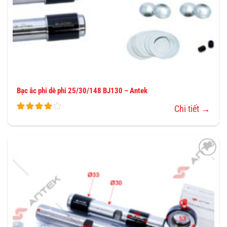
Bạc ắc phi dê phi 25/30/148 BJ130 – Antek
Chi tiết →
THÊM
VÀO
YÊU
THÍCH