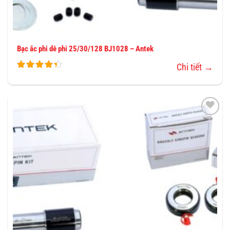
Bạc ắc phi dê phi 25/30/128 BJ1028 – Antek
Chi tiết →
THÊM
VÀO
YÊU
THÍCH