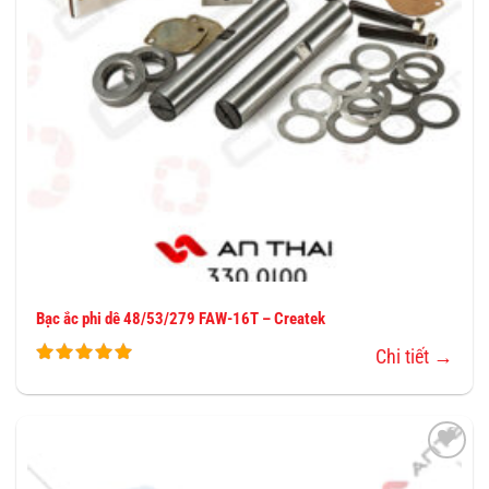
Bạc ắc phi dê 48/53/279 FAW-16T – Createk
Chi tiết →
THÊM