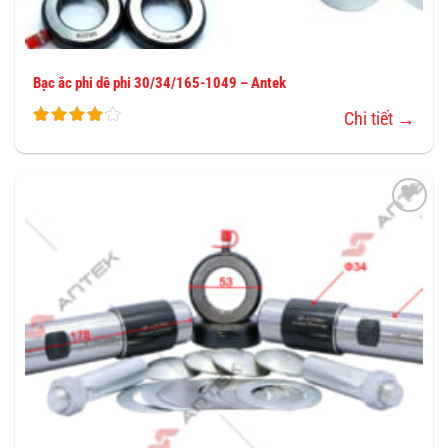
Bạc ắc phi dê phi 30/34/165-1049 – Antek
Chi tiết →
THÊM
VÀO
YÊU
THÍCH