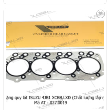
THÊM
VÀO
YÊU
THÍCH