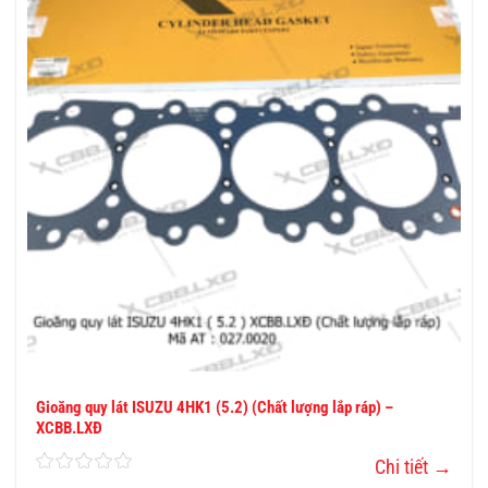
VÀO
YÊU
THÍCH
Gioăng quy lát ISUZU 4HK1 (5.2) (Chất lượng lắp ráp) –
XCBB.LXĐ
Chi tiết →