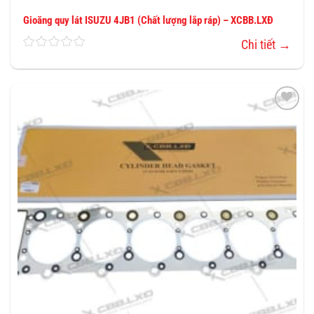
Gioăng quy lát ISUZU 4JB1 (Chất lượng lắp ráp) – XCBB.LXĐ
Chi tiết →
THÊM
VÀO
YÊU
THÍCH