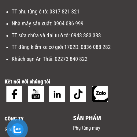
TT phụ tùng ô tô:
0817 821 821
Nhà máy sản xuất
:
0904 086 999
TT sửa chữa và đại tu ô tô
:
0943 383 383
TT đăng kiểm xe cơ giới 1702D
:
0836 088 282
Khách sạn An Thái:
02273 840 822
Kết nối với chúng tôi
SẢN PHẨM
CÔNG TY
Phụ tùng máy
Giới thiệu