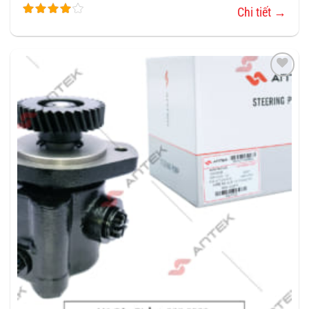
Chi tiết →
THÊM
VÀO
YÊU
THÍCH