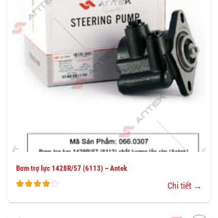
YÊU
THÍCH
Bơm trợ lực 1428R/57 (6113) – Antek
Chi tiết →