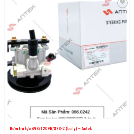
THÊM
VÀO
YÊU
THÍCH
Bơm trợ lực 498/1209R/373-2 (bu ly) – Antek