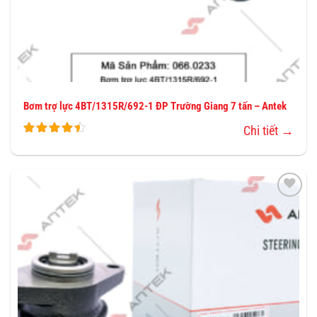
Bơm trợ lực 4BT/1315R/692-1 ĐP Trường Giang 7 tấn – Antek
Chi tiết →
THÊM
VÀO
YÊU
THÍCH