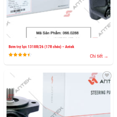
Bơm trợ lực 1318R/26 (17R chéo) – Antek
Chi tiết →
THÊM
VÀO
YÊU
THÍCH