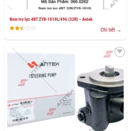
Bơm trợ lực 4BT ZYB-1010L/496 (32R) – Antek
Chi tiết →
THÊM
VÀO
YÊU
THÍCH