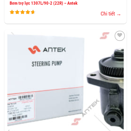
Bơm trợ lực 1307L/90-2 (22R) – Antek
Chi tiết →
THÊM
VÀO
YÊU
THÍCH