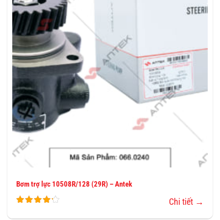
VÀO
YÊU
THÍCH
Bơm trợ lực 10508R/128 (29R) – Antek
Chi tiết →