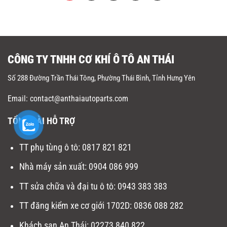
CÔNG TY TNHH CƠ KHÍ Ô TÔ AN THÁI
Số 288 Đường Trần Thái Tông, Phường Thái Bình, Tỉnh Hưng Yên
Email: contact@anthaiautoparts.com
TỔNG ĐÀI HỖ TRỢ
TT phụ tùng ô tô:
0817 821 821
Nhà máy sản xuất
:
0904 086 999
TT sửa chữa và đại tu ô tô
:
0943 383 383
TT đăng kiểm xe cơ giới 1702D
:
0836 088 282
Khách sạn An Thái:
02273 840 822