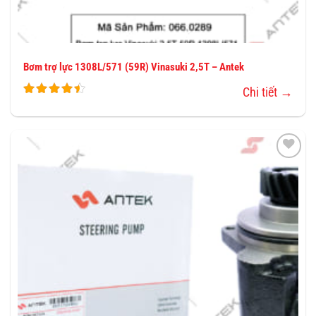
Bơm trợ lực 1308L/571 (59R) Vinasuki 2,5T – Antek
Chi tiết →
THÊM
VÀO
YÊU
THÍCH