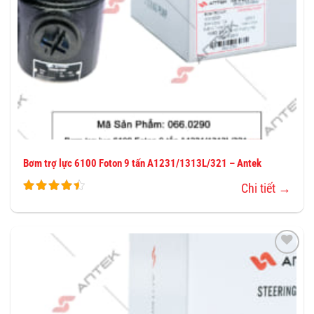
Bơm trợ lực 6100 Foton 9 tấn A1231/1313L/321 – Antek
Chi tiết →
THÊM
VÀO
YÊU
THÍCH