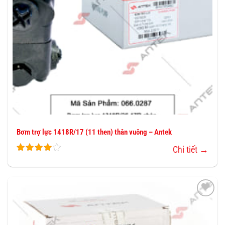
Bơm trợ lực 1418R/17 (11 then) thân vuông – Antek
Chi tiết →
THÊM
VÀO