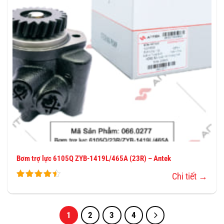
Bơm trợ lực 6105Q ZYB-1419L/465A (23R) – Antek
Chi tiết →
1
2
3
4