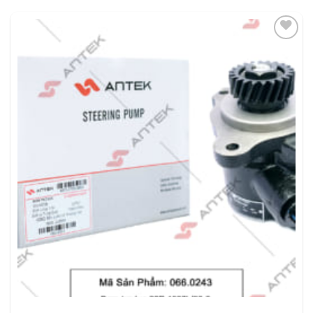
THÊM
VÀO
YÊU
THÍCH