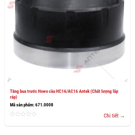
Tăng bua trước Howo cầu HC16/AC16 Antek (Chất lượng lắp
ráp)
Mã sản phẩm: 671.0008
Chi tiết →