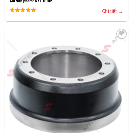
Mã sản phẩm: 671.0006
Chi tiết →
THÊM
VÀO
YÊU
THÍCH