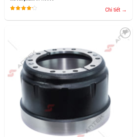
Chi tiết →
THÊM
VÀO
YÊU
THÍCH