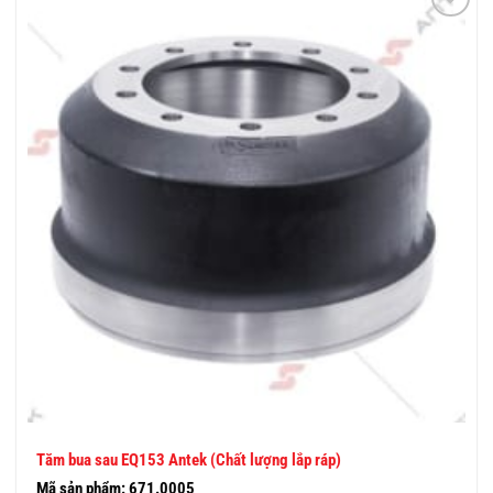
THÊM
VÀO
YÊU
THÍCH
Tăm bua sau EQ153 Antek (Chất lượng lắp ráp)
Mã sản phẩm: 671.0005