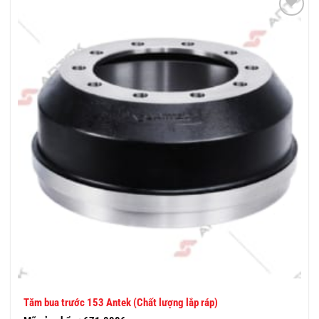
THÊM
VÀO
YÊU
THÍCH
Tăm bua trước 153 Antek (Chất lượng lắp ráp)