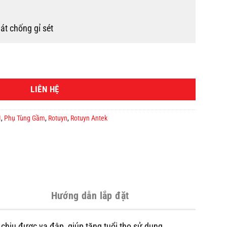
át chống gỉ sét
LIÊN HỆ
I
,
Phụ Tùng Gầm
,
Rotuyn
,
Rotuyn Antek
Hướng dẫn lắp đặt
 chịu được va đập, giúp tăng tuổi thọ sử dụng.