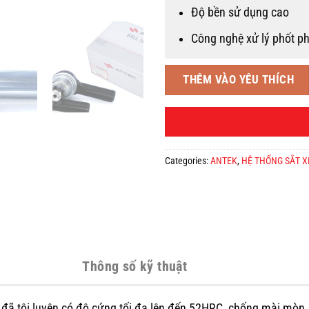
Độ bền sử dụng cao
Công nghệ xử lý phốt ph
THÊM VÀO YÊU THÍCH
Categories:
ANTEK
,
HỆ THỐNG SẮT X
Thông số kỹ thuật
i đã tôi luyện có độ cứng tối đa lên đến 52HRC, chống mài mòn,