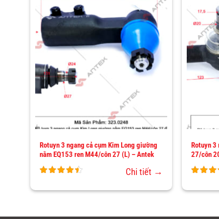
THÊM
VÀO
YÊU
H
THÍCH
i
Rotuyn 3 ngang cả cụm Kim Long giường
Rotuyn 3
nằm EQ153 ren M44/côn 27 (L) – Antek
27/côn 20
ết →
Chi tiết →