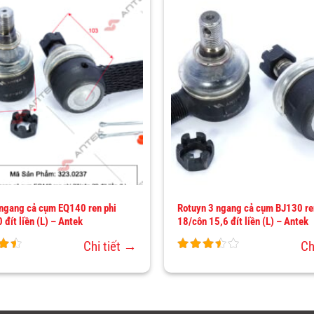
THÊM
VÀO
YÊU
THÍCH
 ngang cả cụm EQ140 ren phi
Rotuyn 3 ngang cả cụm BJ130 re
 đít liền (L) – Antek
18/côn 15,6 đít liền (L) – Antek
Chi tiết →
Ch