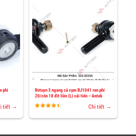
THÊM
THÊM
VÀO
VÀO
YÊU
YÊU
THÍCH
THÍCH
n phi
Rotuyn 3 ngang cả cụm BJ1041 ren phi
20/côn 18 đít liền (L) cải tiến – Antek
i tiết →
Chi tiết →