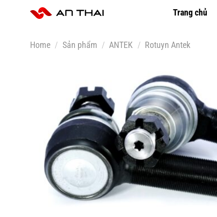
Skip
Trang chủ
to
content
Home
/
Sản phẩm
/
ANTEK
/
Rotuyn Antek