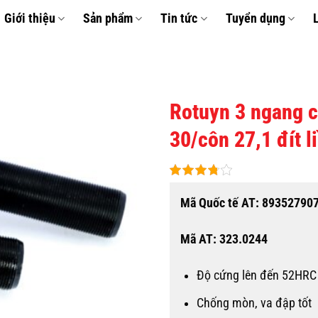
Giới thiệu
Sản phẩm
Tin tức
Tuyển dụng
Rotuyn 3 ngang 
30/côn 27,1 đít l
THÊM
VÀO
YÊU
THÍCH
Mã Quốc tế AT: 89352790
Mã AT: 323.0244
Độ cứng lên đến 52HRC
Chống mòn, va đập tốt