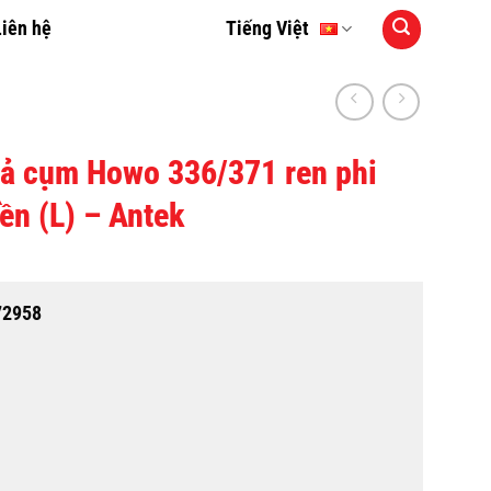
Liên hệ
Tiếng Việt
cả cụm Howo 336/371 ren phi
iền (L) – Antek
72958