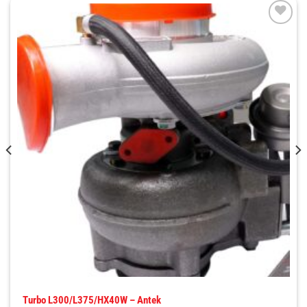
Turbo L300/L375/HX40W – Antek