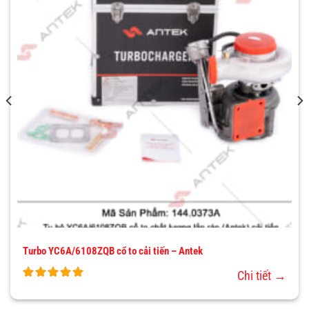
YÊU
THÍCH
Turbo YC6A/6108ZQB cổ to cải tiến – Antek
Chi tiết →