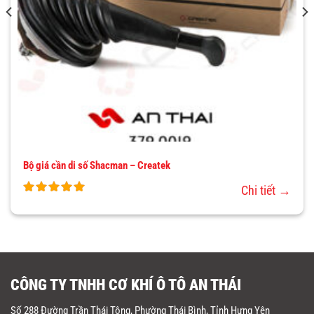
Bộ giá cần di số Shacman – Createk
Chi tiết →
CÔNG TY TNHH CƠ KHÍ Ô TÔ AN THÁI
Số 288 Đường Trần Thái Tông, Phường Thái Bình, Tỉnh Hưng Yên