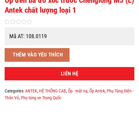
Ốp đèn ba đờ xốc trước Chenglong M5 (L)
Antek chất lượng loại 1
Mã AT: 108.0119
THÊM VÀO YÊU THÍCH
LIÊN HỆ
Categories:
ANTEK
,
HỆ THỐNG CAB
,
Ốp - mặt nạ
,
Ốp Antek
,
Phụ Tùng Điện -
Thân Vỏ
,
Phụ tùng xe Trung Quốc