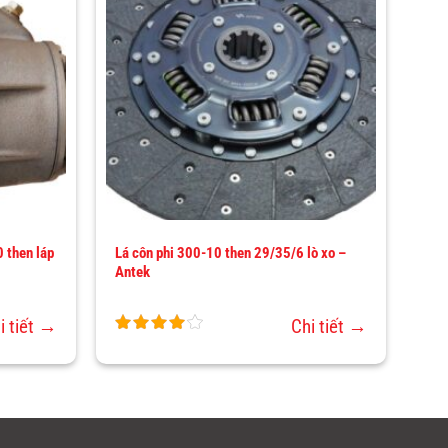
THÊM
THÊM
VÀO
VÀO
YÊU
YÊU
THÍCH
THÍCH
 then láp
Lá côn phi 300-10 then 29/35/6 lò xo –
Antek
i tiết →
Chi tiết →