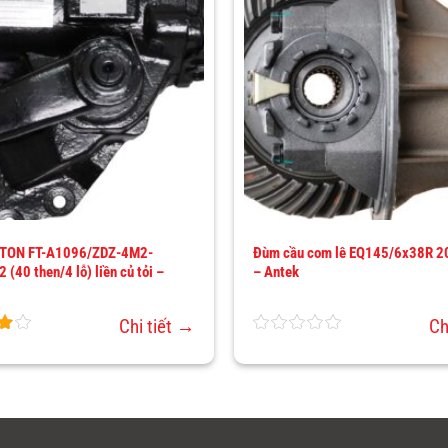
THÊM
VÀO
YÊU
THÍCH
FOTON FT-A1096/ZDZ-4M2-
Đùm cầu com lê EQ145/6x38R 20
(40 then/4 lỗ) liền củ tỏi –
– Antek
Chi tiết →
Ch