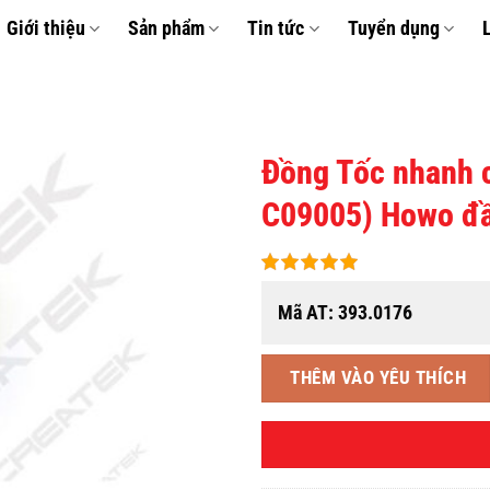
Giới thiệu
Sản phẩm
Tin tức
Tuyển dụng
Đồng Tốc nhanh 
C09005) Howo đầu
THÊM
VÀO
YÊU
THÍCH
Mã AT: 393.0176
THÊM VÀO YÊU THÍCH