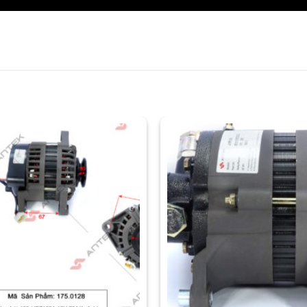
THÊM
VÀO
YÊU
THÍCH