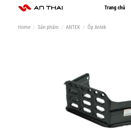
Skip
Trang chủ
to
content
Home
/
Sản phẩm
/
ANTEK
/
Ốp Antek