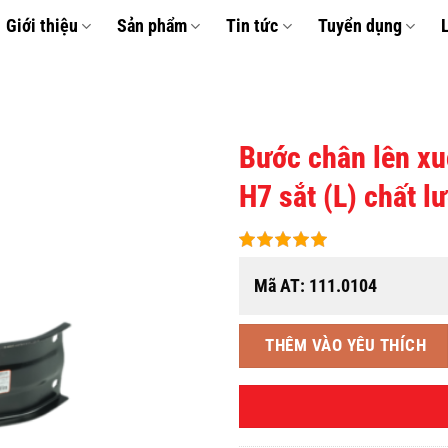
Giới thiệu
Sản phẩm
Tin tức
Tuyển dụng
Bước chân lên x
H7 sắt (L) chất l
THÊM
VÀO
YÊU
THÍCH
Mã AT: 111.0104
THÊM VÀO YÊU THÍCH