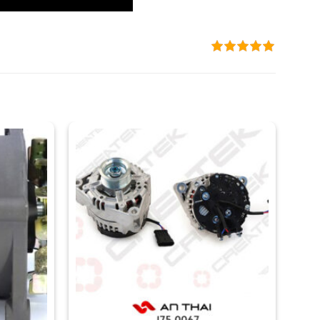
THÊM
THÊM
VÀO
VÀO
YÊU
YÊU
THÍCH
THÍCH