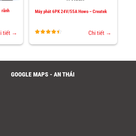
 rãnh
Máy phát 6PK 24V/55A Howo – Createk
i tiết →
Chi tiết →
GOOGLE MAPS - AN THÁI