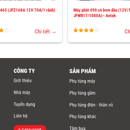
 465 (JFZ168A 12V 70A/1 rãnh)
Máy phát 490 có bơm dầu (12V/1
JFWB17/1000A)– Antek
Chi tiết →
Ch
CÔNG TY
SẢN PHẨM
Giới thiệu
Phụ tùng máy
Nhà máy
Phụ tùng gầm
Tuyển dụng
Phụ tùng điện - thân vỏ
Liên hệ
Phụ tùng khác
Tăm bua
E-CATALOGUE