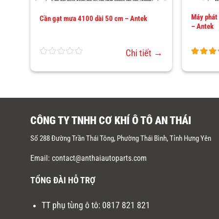
Máy phát
Cần gạt mưa 4100 dài 50 cm – Antek
hế
– Antek
ết →
Chi tiết →
CÔNG TY TNHH CƠ KHÍ Ô TÔ AN THÁI
Số 288 Đường Trần Thái Tông, Phường Thái Bình, Tỉnh Hưng Yên
Email: contact@anthaiautoparts.com
TỔNG ĐÀI HỖ TRỢ
TT phụ tùng ô tô:
0817 821 821