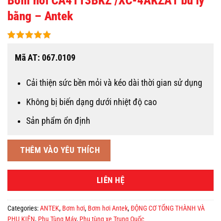
Bơm hơi CA4113BKZ /XC-4AKZA1 bu ly
bằng – Antek
Mã AT: 067.0109
Cải thiện sức bền mỏi và kéo dài thời gian sử dụng
Không bị biến dạng dưới nhiệt độ cao
Sản phẩm ổn định
THÊM VÀO YÊU THÍCH
LIÊN HỆ
Categories:
ANTEK
,
Bơm hơi
,
Bơm hơi Antek
,
ĐỘNG CƠ TỔNG THÀNH VÀ
PHỤ KIỆN
,
Phụ Tùng Máy
,
Phụ tùng xe Trung Quốc