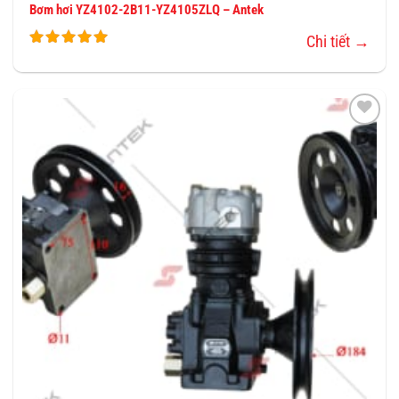
Bơm hơi YZ4102-2B11-YZ4105ZLQ – Antek
Chi tiết →
THÊM
VÀO
YÊU
THÍCH