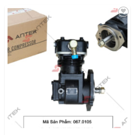
THÊM
VÀO
YÊU
THÍCH