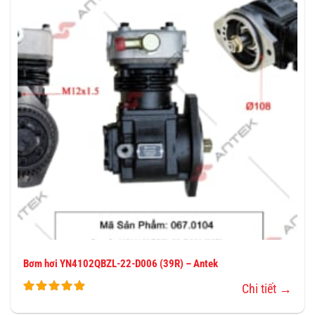
VÀO
YÊU
THÍCH
Bơm hơi YN4102QBZL-22-D006 (39R) – Antek
Chi tiết →