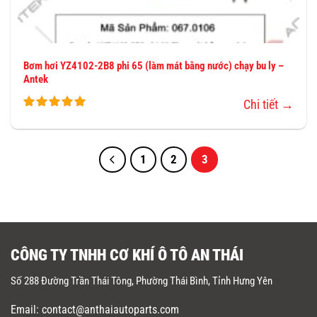
Bơm hơi YZ4102-2B8 phi 65 (làm mát bằng nước) chạy bu ly –
Antek
Chi tiết →
1
2
3
CÔNG TY TNHH CƠ KHÍ Ô TÔ AN THÁI
Số 288 Đường Trần Thái Tông, Phường Thái Bình, Tỉnh Hưng Yên
Email: contact@anthaiautoparts.com