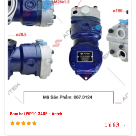
VÀO
YÊU
THÍCH
Bơm hơi WP10.340E – Antek
Chi tiết →