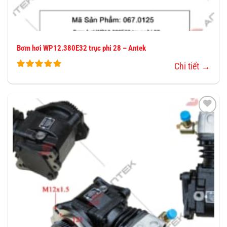
Bơm hơi WP12.380E32 trục phi 28 – Antek
Chi tiết →
THÊM
VÀO
YÊU
THÍCH