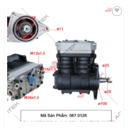
THÊM
VÀO
YÊU
THÍCH