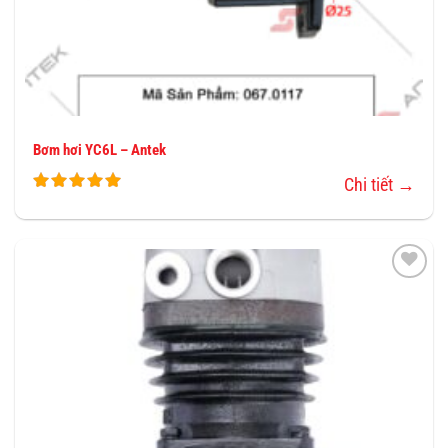
Bơm hơi YC6L – Antek
Chi tiết →
THÊM
VÀO
YÊU
THÍCH