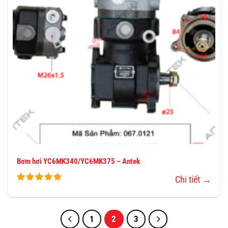
Bơm hơi YC6MK340/YC6MK375 – Antek
Chi tiết →
1
2
3