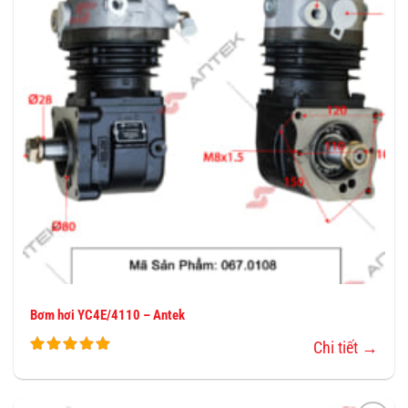
YÊU
THÍCH
Bơm hơi YC4E/4110 – Antek
Chi tiết →