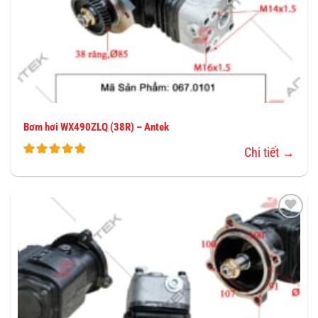
Bơm hơi WX490ZLQ (38R) – Antek
Chi tiết →
THÊM
VÀO
YÊU
THÍCH