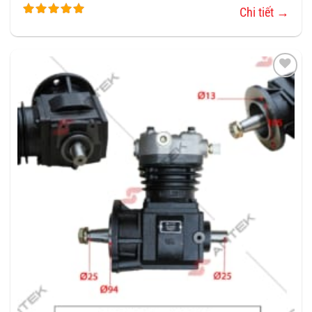
Chi tiết →
THÊM
VÀO
YÊU
THÍCH