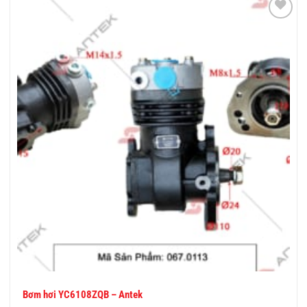
THÊM
VÀO
YÊU
THÍCH
Bơm hơi YC6108ZQB – Antek