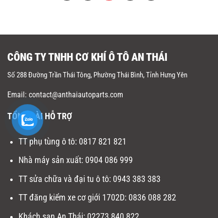
CÔNG TY TNHH CƠ KHÍ Ô TÔ AN THÁI
Số 288 Đường Trần Thái Tông, Phường Thái Bình, Tỉnh Hưng Yên
Email: contact@anthaiautoparts.com
TỔNG ĐÀI HỖ TRỢ
TT phụ tùng ô tô:
0817 821 821
Nhà máy sản xuất
:
0904 086 999
TT sửa chữa và đại tu ô tô
:
0943 383 383
TT đăng kiểm xe cơ giới 1702D
:
0836 088 282
Khách sạn An Thái:
02273 840 822