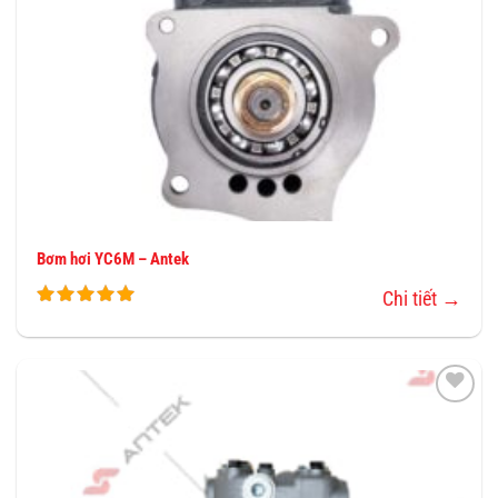
Bơm hơi YC6M – Antek
Chi tiết →
THÊM
VÀO
YÊU
THÍCH