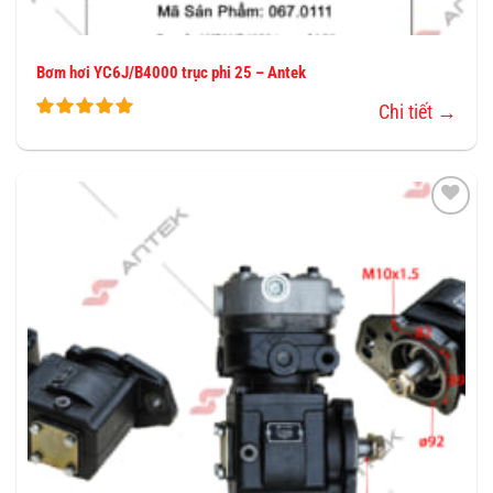
Bơm hơi YC6J/B4000 trục phi 25 – Antek
Chi tiết →
THÊM
VÀO
YÊU
THÍCH