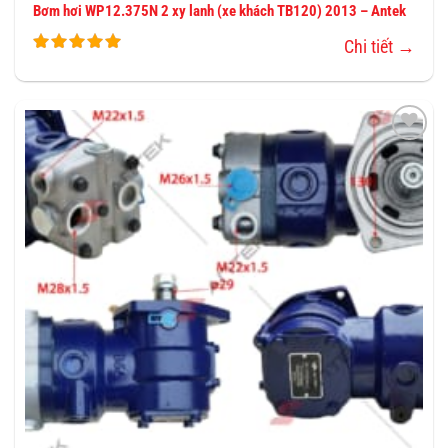
Bơm hơi WP12.375N 2 xy lanh (xe khách TB120) 2013 – Antek
Chi tiết →
THÊM
VÀO
YÊU
THÍCH