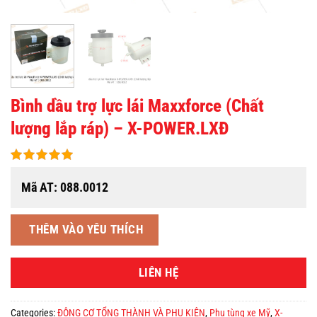
Bình dầu trợ lực lái Maxxforce (Chất
lượng lắp ráp) – X-POWER.LXĐ
Mã AT: 088.0012
THÊM VÀO YÊU THÍCH
LIÊN HỆ
Categories:
ĐỘNG CƠ TỔNG THÀNH VÀ PHỤ KIỆN
,
Phụ tùng xe Mỹ
,
X-