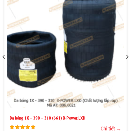
THÊM
VÀO
YÊU
THÍCH
Da bóng 1X – 390 – 310 (661) X-Power.LXĐ
Chi tiết →