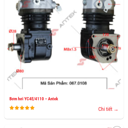
YÊU
THÍCH
Bơm hơi YC4E/4110 – Antek
Chi tiết →