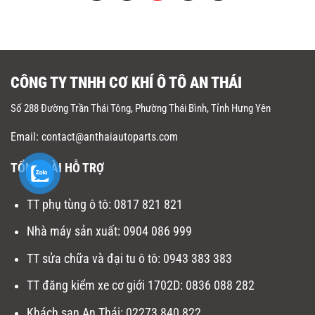
CÔNG TY TNHH CƠ KHÍ Ô TÔ AN THÁI
Số 288 Đường Trần Thái Tông, Phường Thái Bình, Tỉnh Hưng Yên
Email: contact@anthaiautoparts.com
TỔNG ĐÀI HỖ TRỢ
TT phụ tùng ô tô:
0817 821 821
Nhà máy sản xuất
:
0904 086 999
TT sửa chữa và đại tu ô tô
:
0943 383 383
TT đăng kiểm xe cơ giới 1702D
:
0836 088 282
Khách sạn An Thái:
02273 840 822