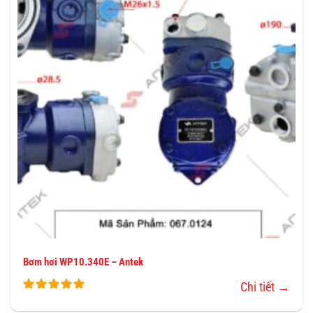
VÀO
YÊU
THÍCH
Bơm hơi WP10.340E – Antek
Chi tiết →