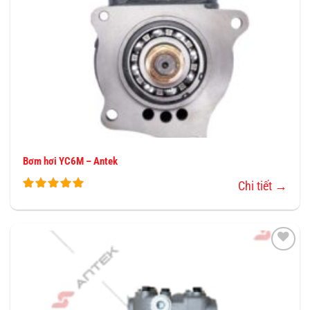
Bơm hơi YC6M – Antek
Chi tiết →
THÊM
VÀO
YÊU
THÍCH