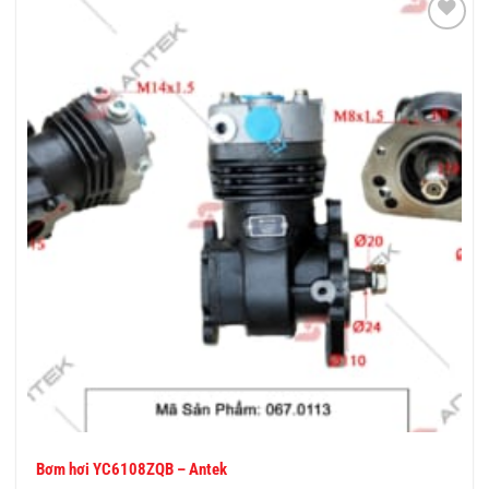
THÊM
VÀO
YÊU
THÍCH
Bơm hơi YC6108ZQB – Antek