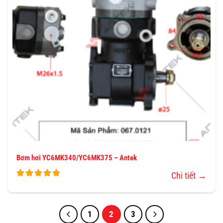
Bơm hơi YC6MK340/YC6MK375 – Antek
Chi tiết →
1
2
3