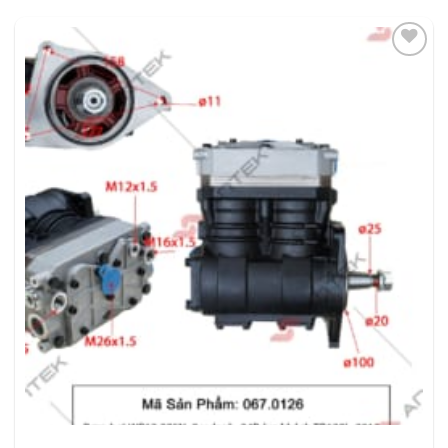
THÊM
VÀO
YÊU
THÍCH