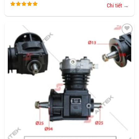
Chi tiết →
THÊM
VÀO
YÊU
THÍCH