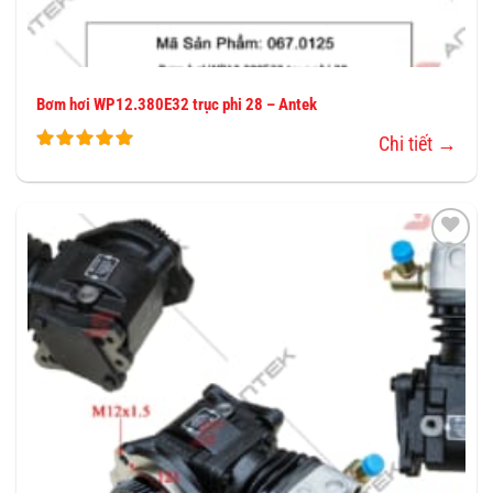
Bơm hơi WP12.380E32 trục phi 28 – Antek
Chi tiết →
THÊM
VÀO
YÊU
THÍCH