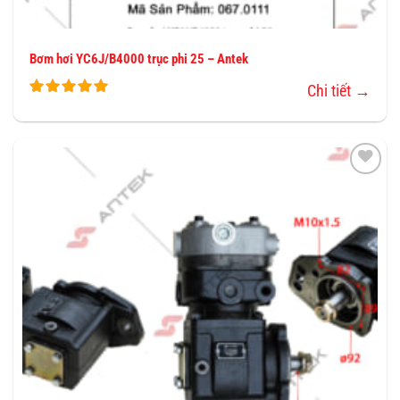
Bơm hơi YC6J/B4000 trục phi 25 – Antek
Chi tiết →
THÊM
VÀO
YÊU
THÍCH