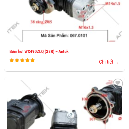
Bơm hơi WX490ZLQ (38R) – Antek
Chi tiết →
THÊM
VÀO
YÊU
THÍCH