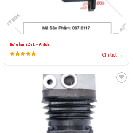
Bơm hơi YC6L – Antek
Chi tiết →
THÊM
VÀO
YÊU
THÍCH