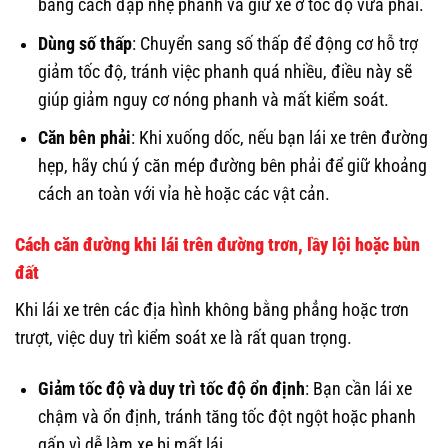
bằng cách đạp nhẹ phanh và giữ xe ở tốc độ vừa phải.
Dùng số thấp
: Chuyển sang số thấp để động cơ hỗ trợ
giảm tốc độ, tránh việc phanh quá nhiều, điều này sẽ
giúp giảm nguy cơ nóng phanh và mất kiểm soát.
Căn bên phải
: Khi xuống dốc, nếu bạn lái xe trên đường
hẹp, hãy chú ý căn mép đường bên phải để giữ khoảng
cách an toàn với vỉa hè hoặc các vật cản.
Cách căn đường khi lái trên đường trơn, lầy lội hoặc bùn
đất
Khi lái xe trên các địa hình không bằng phẳng hoặc trơn
trượt, việc duy trì kiểm soát xe là rất quan trọng.
Giảm tốc độ và duy trì tốc độ ổn định
: Bạn cần lái xe
chậm và ổn định, tránh tăng tốc đột ngột hoặc phanh
gấp vì dễ làm xe bị mất lái.