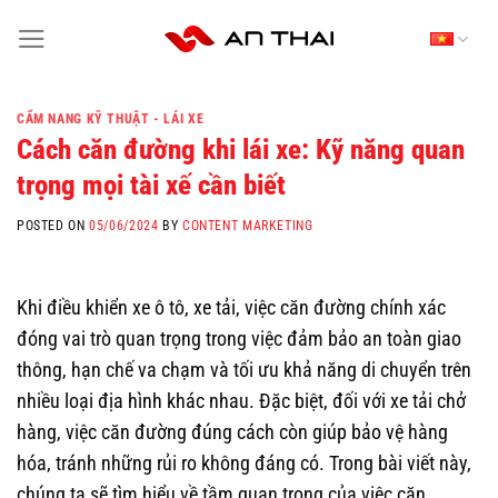
Skip
to
content
CẨM NANG KỸ THUẬT - LÁI XE
Cách căn đường khi lái xe: Kỹ năng quan
trọng mọi tài xế cần biết
POSTED ON
05/06/2024
BY
CONTENT MARKETING
Khi điều khiển xe ô tô, xe tải, việc căn đường chính xác
đóng vai trò quan trọng trong việc đảm bảo an toàn giao
thông, hạn chế va chạm và tối ưu khả năng di chuyển trên
nhiều loại địa hình khác nhau. Đặc biệt, đối với xe tải chở
hàng, việc căn đường đúng cách còn giúp bảo vệ hàng
hóa, tránh những rủi ro không đáng có. Trong bài viết này,
chúng ta sẽ tìm hiểu về tầm quan trọng của việc căn