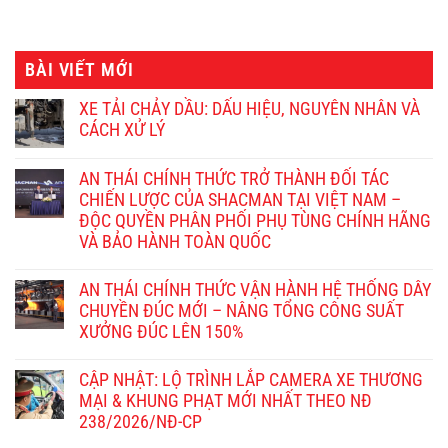
BÀI VIẾT MỚI
XE TẢI CHẢY DẦU: DẤU HIỆU, NGUYÊN NHÂN VÀ
CÁCH XỬ LÝ
AN THÁI CHÍNH THỨC TRỞ THÀNH ĐỐI TÁC
CHIẾN LƯỢC CỦA SHACMAN TẠI VIỆT NAM –
ĐỘC QUYỀN PHÂN PHỐI PHỤ TÙNG CHÍNH HÃNG
VÀ BẢO HÀNH TOÀN QUỐC
AN THÁI CHÍNH THỨC VẬN HÀNH HỆ THỐNG DÂY
CHUYỀN ĐÚC MỚI – NÂNG TỔNG CÔNG SUẤT
XƯỞNG ĐÚC LÊN 150%
CẬP NHẬT: LỘ TRÌNH LẮP CAMERA XE THƯƠNG
MẠI & KHUNG PHẠT MỚI NHẤT THEO NĐ
238/2026/NĐ-CP