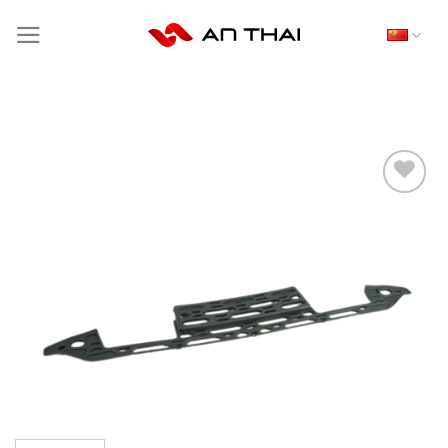
跳
到
内
容
THÊM
VÀO
YÊU
THÍCH