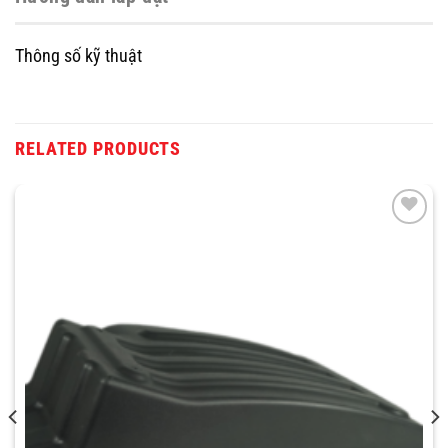
Thông số kỹ thuật
RELATED PRODUCTS
THÊM
VÀO
YÊU
THÍCH