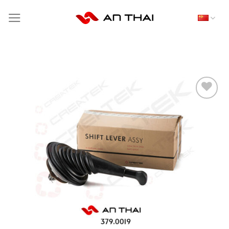
跳
到
内
容
THÊM
VÀO
YÊU
THÍCH